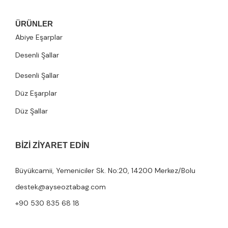
ÜRÜNLER
Abiye Eşarplar
Desenli Şallar
Desenli Şallar
Düz Eşarplar
Düz Şallar
BIZI ZIYARET EDIN
Büyükcamii, Yemeniciler Sk. No:20, 14200 Merkez/Bolu
destek@ayseoztabag.com
+90 530 835 68 18