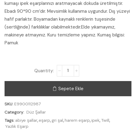
kumaşı ipek eşarplarınızı aratmayacak dokuda üretilmiştir.
Ebadı 90*90 cm’dir. Mevsimlik kullanıma uygundur. Dış yüzeyi
hafif parlaktır. Boyamadan kaynaklı renklerin tuşesinde
(sertliğinde) farklılıklar olabilmektedir.Elde yıkamayınız,
makineye atmayınız. Kuru temizleme yapınız. Kumaş bilgisi:
Pamuk
Sepete Ekle
SKU:
E9900112987
Category:
Düz Şallar
Tags:
abiye şallar
,
eşarp
,
gri şal
,
harem eşarp
,
ipek
,
Twill
,
Yazlık Eşarp