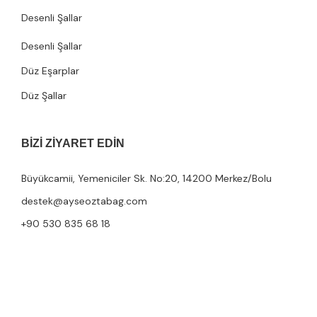
Desenli Şallar
Desenli Şallar
Düz Eşarplar
Düz Şallar
BIZI ZIYARET EDIN
Büyükcamii, Yemeniciler Sk. No:20, 14200 Merkez/Bolu
destek@ayseoztabag.com
+90 530 835 68 18