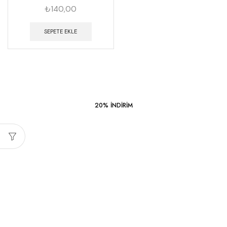
₺
140,00
SEPETE EKLE
20% INDIRIM
Sezonun
Fırsatları
İNDIRIMLI ÜRÜNLER