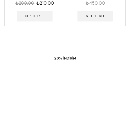
₺
280,00
₺
210,00
₺
450,00
SEPETE EKLE
SEPETE EKLE
20% INDIRIM
Sezonun
Fırsatları
İNDIRIMLI ÜRÜNLER