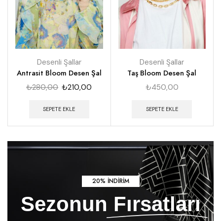
Desenli Şallar
Desenli Şallar
Antrasit Bloom Desen Şal
Taş Bloom Desen Şal
₺
280,00
₺
210,00
₺
450,00
SEPETE EKLE
SEPETE EKLE
20% INDIRIM
Sezonun
Fırsatları