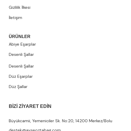
Gizlilik İlkesi
İletişim
ÜRÜNLER
Abiye Eşarplar
Desenli Şallar
Desenli Şallar
Düz Eşarplar
Düz Şallar
BIZI ZIYARET EDIN
Büyükcamii, Yemeniciler Sk. No:20, 14200 Merkez/Bolu
destek@ayseoztabag.com