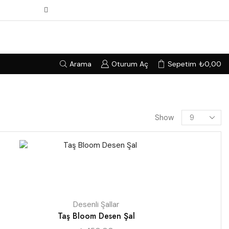
Arama
Oturum Aç
Sepetim
₺
0,00
Show
Desenli Şallar
Taş Bloom Desen Şal