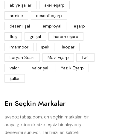
abiye şallar
aker eşarp
armine
desenli eşarp
desenli şal
emproyal
eşarp
floş
gri şal
harem eşarp
imannoor
ipek
leopar
Loryan Scarf
Mavi Eşarp
Twill
valor
valor şal
Yazlık Eşarp
şallar
En Seçkin Markalar
ayseoztabag.com, en seçkin markaları bir
araya getirerek size eşsiz bir alışveriş
deneyimi sunuyor. Tarzınızı en kaliteli