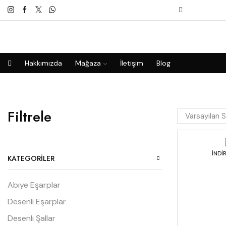
Hakkımızda
Mağaza
İletişim
Blog
Filtrele
İNDİ
KATEGORILER
Abiye Eşarplar
Desenli Eşarplar
Desenli Şallar